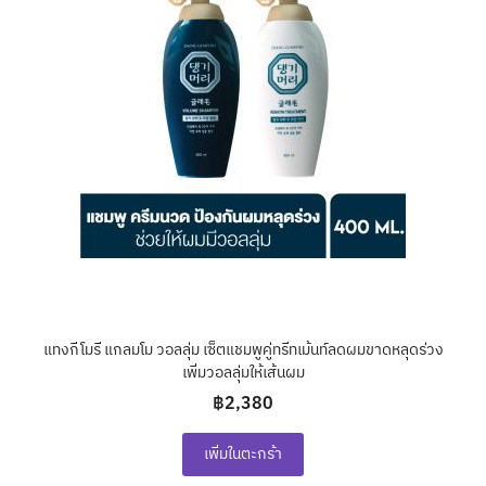
แทงกีโมรี แกลมโม วอลลุ่ม เซ็ตแชมพูคู่ทรีทเม้นท์ลดผมขาดหลุดร่วง
เพิ่มวอลลุ่มให้เส้นผม
฿2,380
เพิ่มในตะกร้า