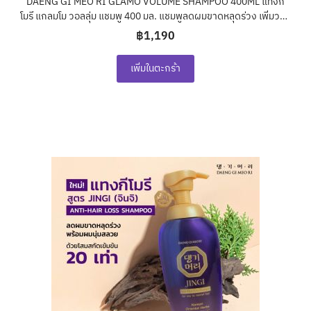
DAENG GI MEO RI GLAMO VOLUME SHAMPOO 400ML แทงกี
โมรี แกลมโม วอลลุ่ม แชมพู 400 มล. แชมพูลดผมขาดหลุดร่วง เพิ่มวอล
ลุ่มให้ผมหนานุ่ม จัดทรงง่าย
฿1,190
เพิ่มในตะกร้า