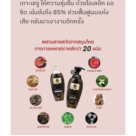
เกาะเชจู ให้ความชุ่มชื้น ด้วยโอเลอิค แอ
ซิด เข้มข้นถึง 85% ช่วยฟื้นฟูผมแห้ง
เสีย กลับมาเงางามอีกครั้ง