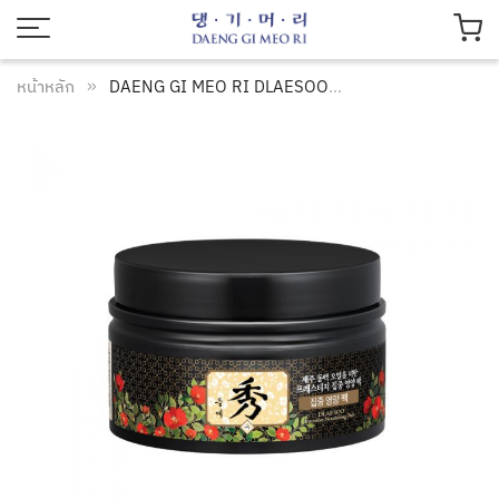
หน้าหลัก
DAENG GI MEO RI DLAESOO INTENSIVE NOURISHING PACK 200ML. แทงกีโมรี ดือแรซู อินเทนซีฟ นูริชชิ่ง แพ็ค 200 มล. ครีมหมักผมสูตรพิเศษ ฟื้นบำรุงผมแห้งเสีย
ข้าม
ข้
ไป
ไป
ที่
ที่
ส่วน
ส่
ท้าย
เริ
ของ
ต้
แกล
ข
เลอ
แ
รี
เล
รูปภาพ
รี
ร